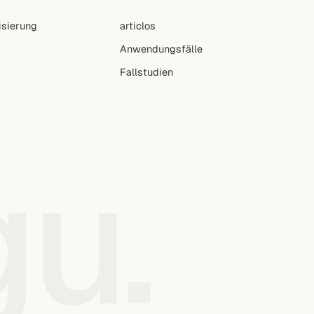
isierung
articlos
Anwendungsfälle
Fallstudien
gu
.