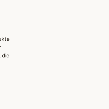
ukte
r
 die