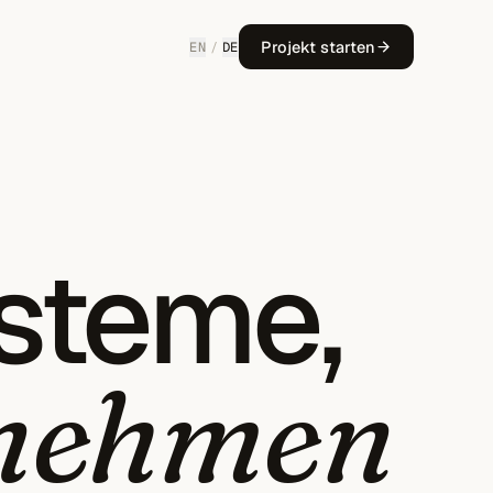
Projekt starten
EN
/
DE
steme,
rnehmen